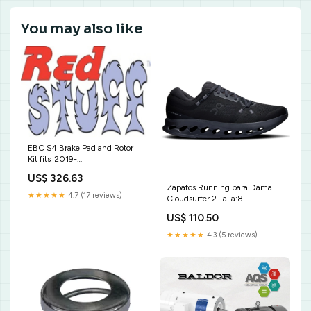
You may also like
EBC S4 Brake Pad and Rotor
Kit fits_2019-
2021`Volkswagen`Jetta`R-
US$ 326.63
Line~2019-
Zapatos Running para Dama
2023`Volkswagen`Jetta`S~2019-
★★★★★
4.7 (17 reviews)
Cloudsurfer 2 Talla:8
2023`Volkswagen`Jetta`SE~2019-
2023`Volkswagen`Jetta`SEL~2019-
US$ 110.50
2021`Volkswagen`Jetta`SEL
★★★★★
4.3 (5 reviews)
Premium~2022-
2023`Volkswagen`Jetta`Sport