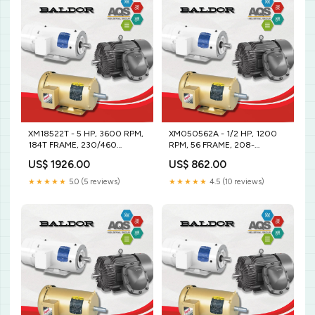
XM18522T - 5 HP, 3600 RPM,
XM050562A - 1/2 HP, 1200
184T FRAME, 230/460
RPM, 56 FRAME, 208-
VOLTAJE. 2-10V
230/460 VOLTAJE. 184JM
US$ 1926.00
US$ 862.00
★★★★★
5.0 (5 reviews)
★★★★★
4.5 (10 reviews)