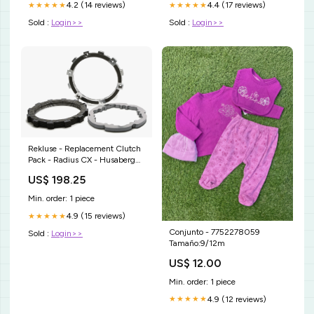
4.2 (14 reviews)
4.4 (17 reviews)
★★★★★
★★★★★
Sold :
Login>>
Sold :
Login>>
Rekluse - Replacement Clutch
Pack - Radius CX - Husaberg
TE125 (2014) TC125 (2014-
US$ 198.25
15)... K-Type-Dollies
Min. order: 1 piece
4.9 (15 reviews)
★★★★★
Conjunto - 7752278059
Sold :
Login>>
Tamaño:9/12m
US$ 12.00
Min. order: 1 piece
4.9 (12 reviews)
★★★★★