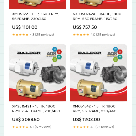
XM05122 - 1 HP, 3600 RPM,
VXL050742A - 3/4 HP, 1800
56 FRAME, 230/460
RPM, 56C FRAME, 115/230
VOLTAJE. 2-pulgadas
VOLTAJE. Valvula
US$ 1101.00
US$ 757.50
★★★★★
4.3 (25 reviews)
★★★★★
4.0 (25 reviews)
XM251542T - 15 HP, 1800
XM051542 - 1.5 HP, 1800
RPM, 254T FRAME, 230/460
RPM, 56 FRAME, 230/460
VOLTAJE. 286JP
VOLTAJE. 3600RPM
US$ 3088.50
US$ 1203.00
★★★★★
4.1 (5 reviews)
★★★★★
4.1 (26 reviews)