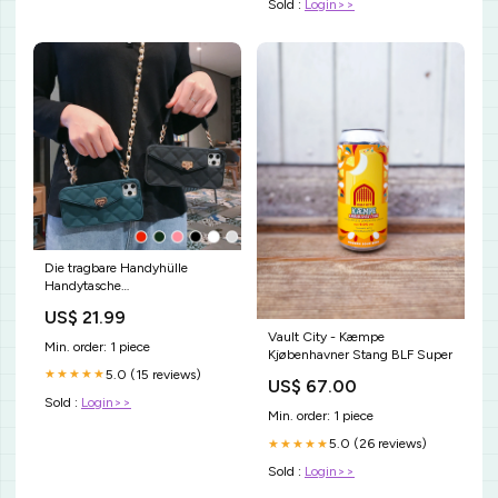
Sold :
Login>>
Die tragbare Handyhülle
Handytasche
handymodell:iphone7/8
US$ 21.99
Vault City - Kæmpe
Min. order: 1 piece
Kjøbenhavner Stang BLF Super
5.0 (15 reviews)
★★★★★
US$ 67.00
Sold :
Login>>
Min. order: 1 piece
5.0 (26 reviews)
★★★★★
Sold :
Login>>