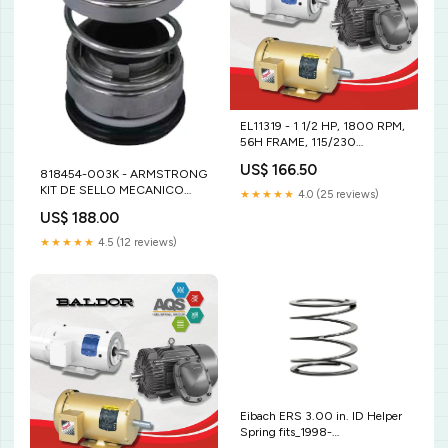
EL11319 - 1 1/2 HP, 1800 RPM,
56H FRAME, 115/230
VOLTAJE. 24AC
US$ 166.50
818454-003K - ARMSTRONG
KIT DE SELLO MECANICO
★★★★★
4.0 (25 reviews)
PARA BOMBA 4270. 286JP
US$ 188.00
★★★★★
4.5 (12 reviews)
Eibach ERS 3.00 in. ID Helper
Spring fits_1998-
2005`Lexus`GS300`Base~1998-