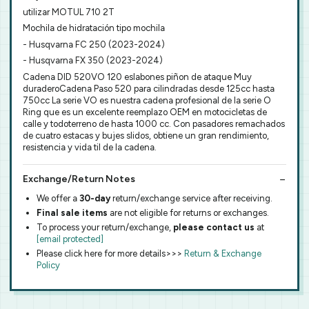
utilizar MOTUL 710 2T
Mochila de hidratación tipo mochila
- Husqvarna FC 250 (2023-2024)
- Husqvarna FX 350 (2023-2024)
Cadena DID 520VO 120 eslabones piñon de ataque Muy
duraderoCadena Paso 520 para cilindradas desde 125cc hasta
750cc La serie VO es nuestra cadena profesional de la serie O
Ring que es un excelente reemplazo OEM en motocicletas de
calle y todoterreno de hasta 1000 cc. Con pasadores remachados
de cuatro estacas y bujes slidos, obtiene un gran rendimiento,
resistencia y vida til de la cadena.
Exchange/Return Notes
We offer a
30-day
return/exchange service after receiving.
Final sale items
are not eligible for returns or exchanges.
To process your return/exchange,
please contact us
at
[email protected]
Please click here for more details>>>
Return & Exchange
Policy