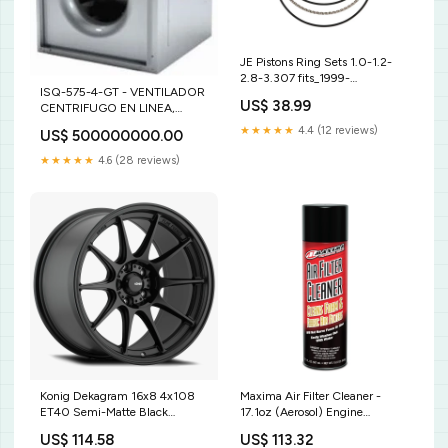
JE Pistons Ring Sets 1.0-1.2-
2.8-3.307 fits_1999-
ISQ-575-4-GT - VENTILADOR
2009`Harley-Davidson`FXSTB
US$ 38.99
CENTRIFUGO EN LINEA,
Night Train`Base~2001-
10,000CFM @ 0.5 IN.WG,
2006`Harley-Davidson`FXSTBI
★★★★★
4.4 (12 reviews)
US$ 500000000.00
230V-460V/3F/60HZ, 4HP
Night Train`Base~1986-
TEFC Alimentacion
1999`Harley-Davidson`FXSTC
★★★★★
4.6 (28 reviews)
Softail Custom`Base~2007-
2010`Harley-Davidson`FXSTC
Softail Custom`Base
Konig Dekagram 16x8 4x108
Maxima Air Filter Cleaner -
ET40 Semi-Matte Black
17.1oz (Aerosol) Engine
fits_2018`Suzuki`DL1000 V-
Components>Push Rods
US$ 114.58
US$ 113.32
Strom