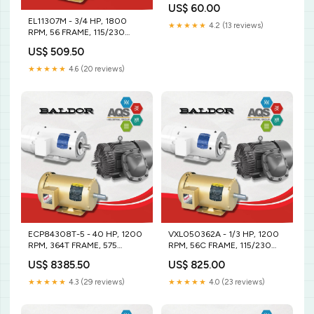
US$ 60.00
2000`Lexus`GS400`Base~2001-
EL11307M - 3/4 HP, 1800
2005`Lexus`GS430`Base
★★★★★
4.2 (13 reviews)
RPM, 56 FRAME, 115/230
VOLTAJE. 20HP
US$ 509.50
★★★★★
4.6 (20 reviews)
ECP84308T-5 - 40 HP, 1200
VXL050362A - 1/3 HP, 1200
RPM, 364T FRAME, 575
RPM, 56C FRAME, 115/230
VOLTAJE. Bola
VOLTAJE. 1.5-pulgadas
US$ 8385.50
US$ 825.00
★★★★★
4.3 (29 reviews)
★★★★★
4.0 (23 reviews)