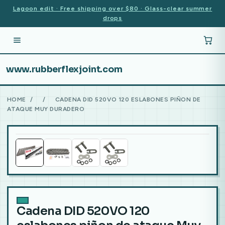
Lagoon edit · Free shipping over $80 · Glass-clear summer
drops
www.rubberflexjoint.com
HOME
/
/
CADENA DID 520VO 120 ESLABONES PIÑON DE
ATAQUE MUY DURADERO
Cadena DID 520VO 120