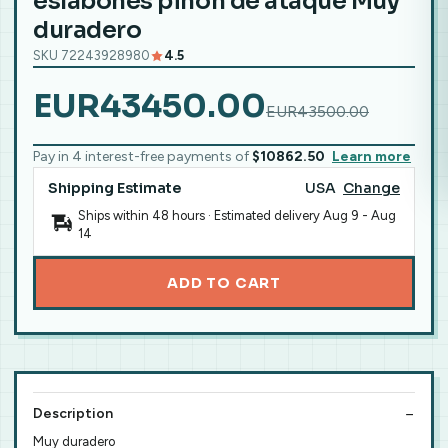
eslabones piñon de ataque Muy
duradero
SKU 72243928980
4.5
EUR43450.00
EUR43500.00
Pay in 4 interest-free payments of
$10862.50
Learn more
Shipping Estimate
USA
Change
Ships within 48 hours · Estimated delivery
Aug 9
-
Aug
14
ADD TO CART
Description
Muy duradero