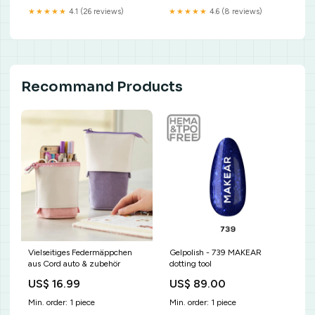
XT`Base~2019`Suzuki`DL1000
★★★★★
4.1 (26 reviews)
★★★★★
4.6 (8 reviews)
V-Strom XT
Adventure`Base~2020`Suzuki`DL1050
V-Strom 1050`Base~2023-
2024`Suzuki`DL1050 V-Strom
1050`Base~2023-
2024`Suzuki`DL1050 V-Strom
Recommand Products
1050DE`Base
Vielseitiges Federmäppchen
Gelpolish - 739 MAKEAR
aus Cord auto & zubehör
dotting tool
US$ 16.99
US$ 89.00
Min. order: 1 piece
Min. order: 1 piece