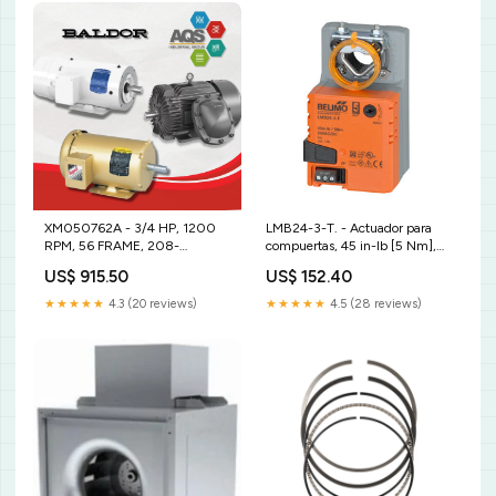
XM050762A - 3/4 HP, 1200
LMB24-3-T. - Actuador para
RPM, 56 FRAME, 208-
compuertas, 45 in-lb [5 Nm],
230/460 VOLTAJE. .25-
Sin función de seguridad,
US$ 915.50
US$ 152.40
pulgadas
AC/DC 24 V, On/Off
(Encendido/Apagado), Punto
★★★★★
4.3 (20 reviews)
★★★★★
4.5 (28 reviews)
flotante, terminales
Programable