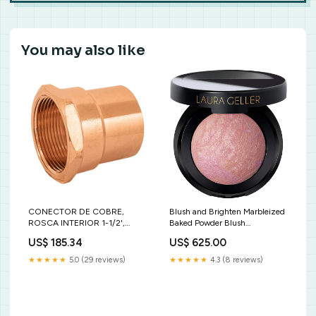
You may also like
CONECTOR DE COBRE,
Blush and Brighten Marbleized
ROSCA INTERIOR 1-1/2',
Baked Powder Blush
FOSET SKU CC-605 Bahco
Tono:Summer Orchid
US$ 185.34
US$ 625.00
★★★★★
5.0 (29 reviews)
★★★★★
4.3 (8 reviews)