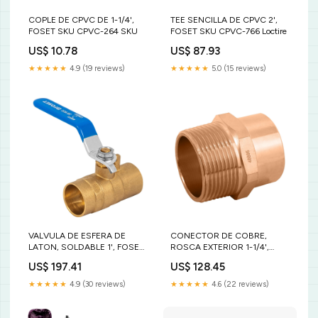
COPLE DE CPVC DE 1-1/4',
TEE SENCILLA DE CPVC 2',
FOSET SKU CPVC-264 SKU
FOSET SKU CPVC-766 Loctire
US$ 10.78
US$ 87.93
★★★★★
4.9 (19 reviews)
★★★★★
5.0 (15 reviews)
VALVULA DE ESFERA DE
CONECTOR DE COBRE,
LATON, SOLDABLE 1', FOSET
ROSCA EXTERIOR 1-1/4',
SKU ESSO-1 Apex
FOSET SKU CC-614
US$ 197.41
US$ 128.45
Toughbuilt
★★★★★
4.9 (30 reviews)
★★★★★
4.6 (22 reviews)