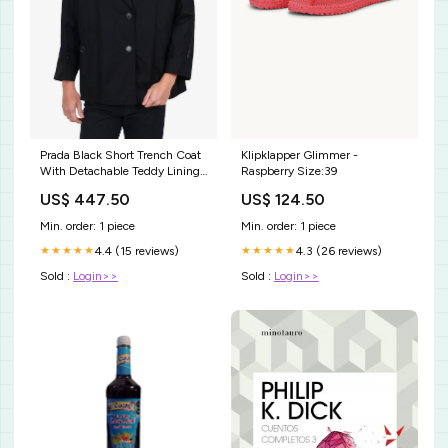
Prada Black Short Trench Coat
Klipklapper Glimmer -
With Detachable Teddy Lining
Raspberry Size:39
Size 40 Mens 25
US$ 447.50
US$ 124.50
Min. order: 1 piece
Min. order: 1 piece
4.4 (15 reviews)
4.3 (26 reviews)
★★★★★
★★★★★
Sold :
Login>>
Sold :
Login>>