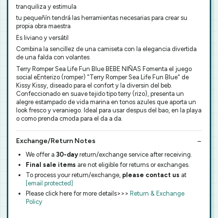
tranquiliza y estimula
tu pequeñín tendrá las herramientas necesarias para crear su
propia obra maestra
Es liviano y versátil
Combina la sencillez de una camiseta con la elegancia divertida
de una falda con volantes
Terry Romper Sea Life Fun Blue BEBE NIÑAS Fomenta el juego
social eEnterizo (romper) "Terry Romper Sea Life Fun Blue" de
Kissy Kissy, diseado para el confort y la diversin del beb.
Confeccionado en suave tejido tipo terry (rizo), presenta un
alegre estampado de vida marina en tonos azules que aporta un
look fresco y veraniego. Ideal para usar despus del bao, en la playa
o como prenda cmoda para el da a da.
Exchange/Return Notes
We offer a
30-day
return/exchange service after receiving.
Final sale items
are not eligible for returns or exchanges.
To process your return/exchange,
please contact us
at
[email protected]
Please click here for more details>>>
Return & Exchange
Policy