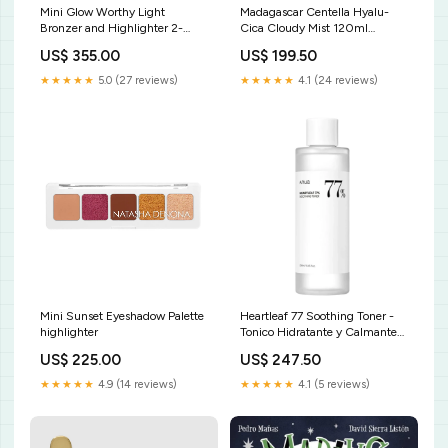
Mini Glow Worthy Light
Madagascar Centella Hyalu-
Bronzer and Highlighter 2-
Cica Cloudy Mist 120ml
Piece Set powder
Delineador
US$ 355.00
US$ 199.50
★★★★★
5.0 (27 reviews)
★★★★★
4.1 (24 reviews)
Mini Sunset Eyeshadow Palette
Heartleaf 77 Soothing Toner -
highlighter
Tonico Hidratante y Calmante
cejas
US$ 225.00
US$ 247.50
★★★★★
4.9 (14 reviews)
★★★★★
4.1 (5 reviews)